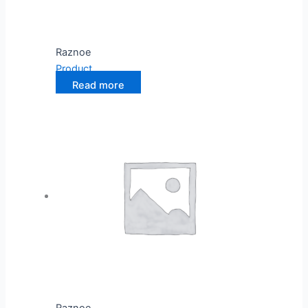
Raznoe
Product
Read more
Raznoe