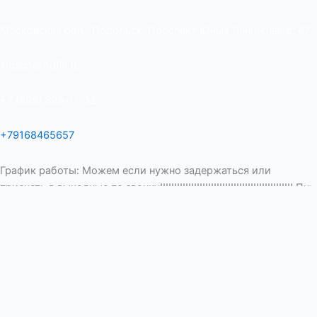
Московская обл., Подольск, Проспект Юных Ленинцев, д. 47
info@texnofin.ru
+7 (999) 899-11-32
+79168465657
График работы: Можем если нужно задержаться или
приехать в выходные по звонку!!!!!!!!!!!!!!!!!!!!!!!!!!!!!!!!!!!!!!!!!!!!!!! Пн:
с 09:00 до 18:00
Вт: с 09:00 до 18:00
Ср: с 09:00 до 18:00
Чт: с 09:00 до 18:00
Пт: с 09:00 до 17:00
Сб: Выходной
Вс: Выходной