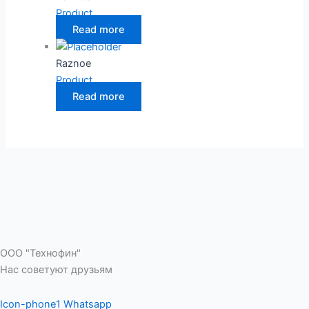
Product
Read more
Raznoe
Product
Read more
ООО "Технофин"
Нас советуют друзьям
Icon-phone1
Whatsapp