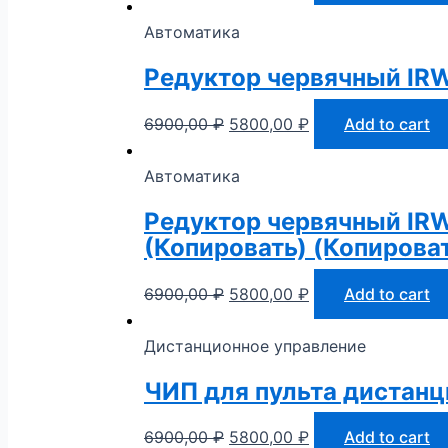
Автоматика
Редуктор червячный IRW
6900,00
₽
5800,00
₽
Add to cart
Автоматика
Редуктор червячный IRW
(Копировать) (Копироват
6900,00
₽
5800,00
₽
Add to cart
Дистанционное управление
ЧИП для пульта дистанц
6900,00
₽
5800,00
₽
Add to cart