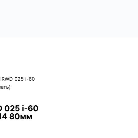
IRWD 025 i-60
вать)
 025 i-60
 14 80мм