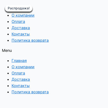
Перейти
Редуктор
Распродажа!
Распродажа!
Распродажа!
Распродажа!
Распродажа!
Распродажа!
Распродажа!
Распродажа!
Распродажа!
Главная
к
червячный
О компании
содержимому
IRWD
Оплата
025
Доставка
i-
Контакты
60
Политика возврата
вал
вх/
Menu
вых
9/11
Главная
фланец
О компании
B
Оплата
14
Доставка
80мм
Контакты
(Копировать)
Политика возврата
quantity