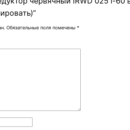
 “Редуктор червячный IRWD 025 i-60 
ировать)”
ан.
Обязательные поля помечены
*