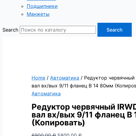
Подшипники
Манжеты
Search
Search
Home
/
Автоматика
/ Редуктор червячный 
вал вх/вых 9/11 фланец B 14 80мм (Копиро
Автоматика
Редуктор червячный IRWD
вал вх/вых 9/11 фланец B
(Копировать)
6900,00
₽
5800,00
₽