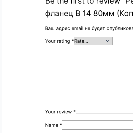
Be the first to review
фланец B 14 80мм (Коп
Ваш адрес email не будет опубликов
Your rating
*
Your review
*
Name
*