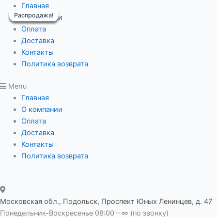
Перейти
Редуктор
Главная
Распродажа!
Распродажа!
Распродажа!
Распродажа!
Распродажа!
к
червячный
О компании
содержимому
IRWD
Оплата
025
Доставка
i-
Контакты
60
Политика возврата
вал
Menu
вх/
Главная
вых
О компании
9/11
Оплата
фланец
Доставка
B
Контакты
14
Политика возврата
80мм
(Копировать)
(Копировать)
(Копировать)
Московская обл., Подольск, Проспект Юных Ленинцев, д. 47
quantity
Понедельник-Воскресенье 08:00 – ∞ (по звонку)