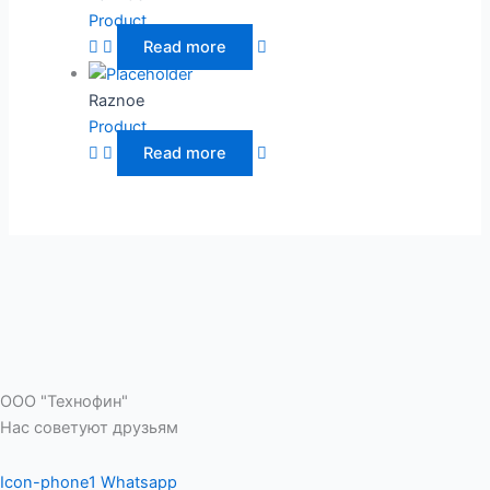
Product
Read more
Raznoe
Product
Read more
ООО "Технофин"
Нас советуют друзьям
Icon-phone1
Whatsapp