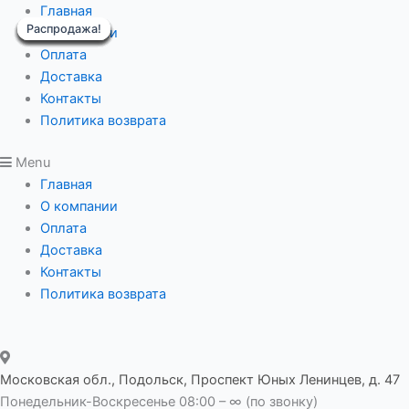
Перейти
Редуктор
Главная
Распродажа!
Распродажа!
Распродажа!
Распродажа!
Распродажа!
Распродажа!
Распродажа!
Распродажа!
Распродажа!
к
червячный
О компании
содержимому
IRWD
Оплата
025
Доставка
i-
Контакты
60
Политика возврата
вал
Menu
вх/
Главная
вых
О компании
9/11
Оплата
фланец
Доставка
B
Контакты
14
Политика возврата
80мм
quantity
Московская обл., Подольск, Проспект Юных Ленинцев, д. 47
Понедельник-Воскресенье 08:00 – ∞ (по звонку)